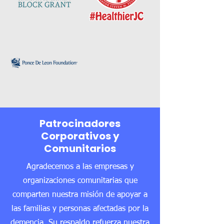
Patrocinadores
Corporativos y
Comunitarios
Agradecemos a las empresas y
organizaciones comunitarias que
comparten nuestra misión de apoyar a
las familias y personas afectadas por la
demencia. Su respaldo refuerza nuestra